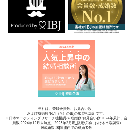
当社は、登録会員数、お見合い数、
および成婚数No.1（※）のIBJの加盟相談所です。
※日本マーケティングリサーチ機構調べ(成婚数/お見合い数:2024年累計、会
員数:2024年12月末時点、2025年2月期_指定領域における市場調査)
※成婚数:IBJ連盟内での成婚者数