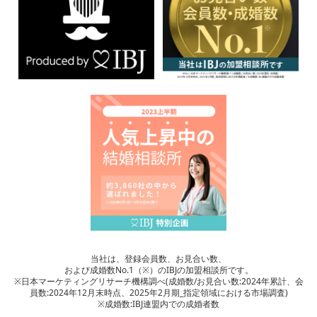
当社は、登録会員数、お見合い数、
および成婚数No.1（※）のIBJの加盟相談所です。
※日本マーケティングリサーチ機構調べ(成婚数/お見合い数:2024年累計、会
員数:2024年12月末時点、2025年2月期_指定領域における市場調査)
※成婚数:IBJ連盟内での成婚者数