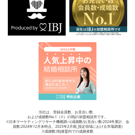
当社は、登録会員数、お見合い数、
および成婚数No.1（※）のIBJの加盟相談所です。
※日本マーケティングリサーチ機構調べ(成婚数/お見合い数:2024年累計、会
員数:2024年12月末時点、2025年2月期_指定領域における市場調査)
※成婚数:IBJ連盟内での成婚者数