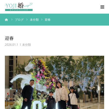
ーム
ブログ
未分類
迎春
結婚相談所
婚活パーティー
迎春
2026.01.1
未分類
ブログ
婚活パーティー情報
会社概要・代表挨拶
お問い合わせ